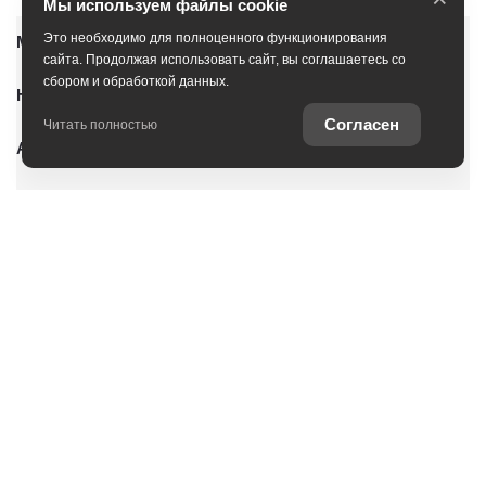
Мы используем файлы cookie
Это необходимо для полноценного функционирования
Модельный ряд
сайта. Продолжая использовать сайт, вы соглашаетесь со
сбором и обработкой данных.
Новые автомобили
Согласен
Читать полностью
Автомобили с пробегом
Условия покупки
Владельцам
О дилерском центре
Специальные предложения
Оцените ваш автомобиль
Консультация по кредиту