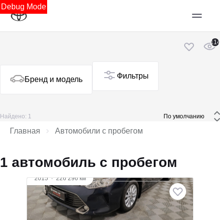
Debug Mode
11
Фильтры
Бренд и модель
Найдено: 1
 По умолчанию 
Главная
Автомобили с пробегом
1 автомобиль с пробегом
2015
·
226 296 км
Toyota Camry
2 л (150 л.с.), АКПП, бензин, передний