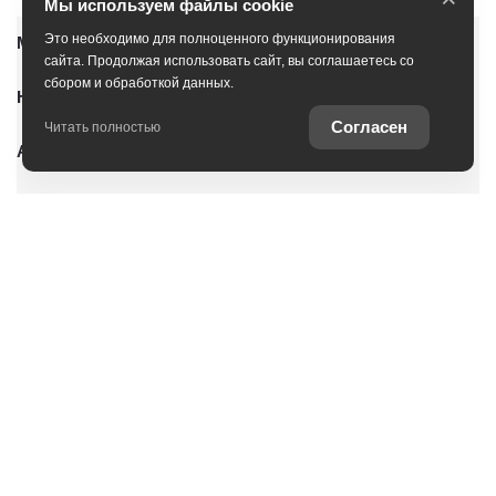
Мы используем файлы cookie
Это необходимо для полноценного функционирования
Модельный ряд
сайта. Продолжая использовать сайт, вы соглашаетесь со
сбором и обработкой данных.
Новые автомобили
Согласен
Читать полностью
Автомобили с пробегом
Условия покупки
Владельцам
О дилерском центре
Специальные предложения
Оцените ваш автомобиль
Консультация по кредиту