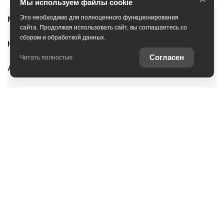
Мы используем файлы cookie
Это необходимо для полноценного функционирования
Модельный ряд
сайта. Продолжая использовать сайт, вы соглашаетесь со
сбором и обработкой данных.
Новые автомобили
Согласен
Читать полностью
Автомобили с пробегом
Условия покупки
Владельцам
О дилерском центре
Специальные предложения
Оцените ваш автомобиль
Консультация по кредиту