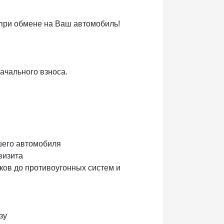
 при обмене на Ваш автомобиль!
ачального взноса.
шего автомобиля
визита
ков до противоугонных систем и
зу