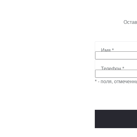
Остав
Имя
*
Телефон
*
* - поля, отмечен