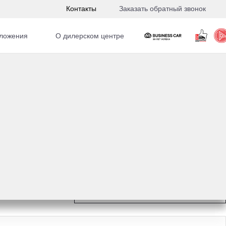
Контакты
Заказать обратный звонок
ложения
О дилерском центре
0 л.с. МКПП
Ещё 15 фото
920 000 ₽
Получить предложение
Оставить заявку на кредит
6 ₽/месяц