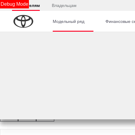
Debug Mode
Покупателям
Владельцам
Модельный ряд
Финансовые с
Главная
Автомобили с пробегом
Suzuki
Grand 
Смотреть все
20 фото
Suzuki Grand Vitara 20
2010
·
117 997 км
·
Тойота Центр Каширский
·
+7 (499) 