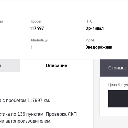
ва
Пробег
ПТС
117 997
Оригинал
Владельцы
Кузов
1
Внедорож­ник
и
Описание
Стоимос
Цена без уч
с пробегом 117997 км.
тика по 136 пунктам. Проверка ЛКП
ми автопроизводителем.