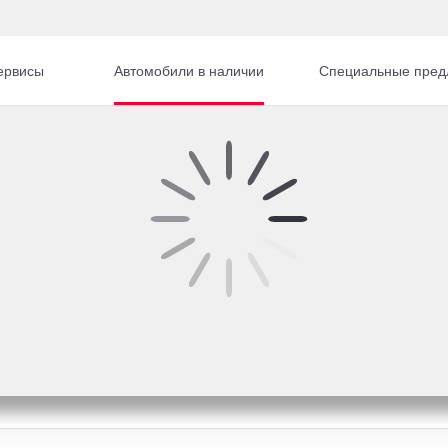
ервисы
Автомобили в наличии
Специальные пред
Vitara
Suzuki Grand Vitara Внедорожник Бензин 2,0 л 14
10
283-02-67
от
11 65