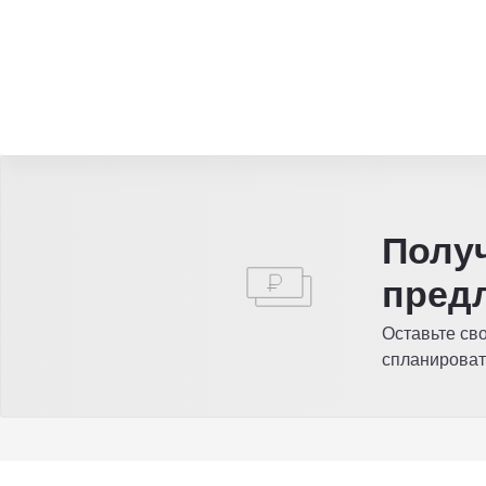
Полу
пред
Оставьте св
спланироват