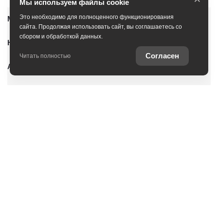
Мы используем файлы cookie
Это необходимо для полноценного функционирования
Модельный ряд
сайта. Продолжая использовать сайт, вы соглашаетесь со
сбором и обработкой данных.
Новые автомобили
Согласен
Читать полностью
Автомобили с пробегом
Условия покупки
Владельцам
О дилерском центре
Специальные предложения
Оцените ваш автомобиль
Консультация по кредиту