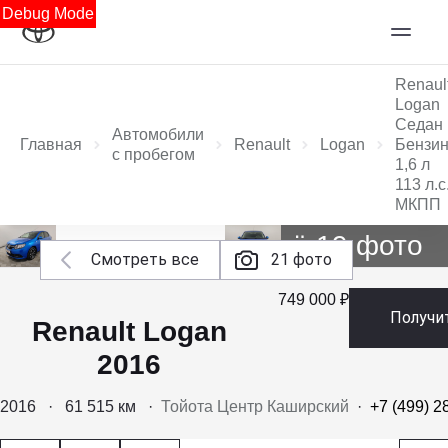
Debug Mode
Renaul
Logan
Седан
Автомобили
Главная
Renault
Logan
Бензи
с пробегом
1,6 л
113 л.с
МКПП
Ещё 19 фото
Смотреть все
21 фото
749 000 ₽
Получи
Renault Logan
2016
2016
·
61 515 км
·
Тойота Центр Каширский
·
+7 (499) 2