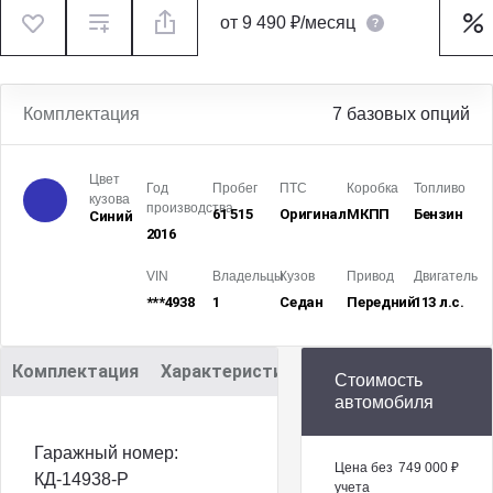
от
9 490 ₽/месяц
Комплектация
7 базовых опций
Цвет
Год
Пробег
ПТС
Коробка
Топливо
кузова
производства
61 515
Оригинал
МКПП
Бензин
Синий
2016
VIN
Владельцы
Кузов
Привод
Двигатель
***4938
1
Седан
Передний
113 л.с.
Комплектация
Характеристики
Описание
Стоимость
автомобиля
Гаражный номер:
Цена без
749 000 ₽
КД-14938-Р
учета