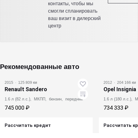
контакты, чтобы мы
смогли спланировать
ваш визит в дилерский
центр
Рекомендованные авто
2015
·
125 809 км
2012
·
204 166 км
Renault Sandero
Opel Insignia
1.6 л (82 л.с.), МКПП, бензин, передний
1.6 л (180 л.с.),
745 000 ₽
734 333 ₽
Рассчитать кредит
Рассчитать к
Получить предложение
Получит