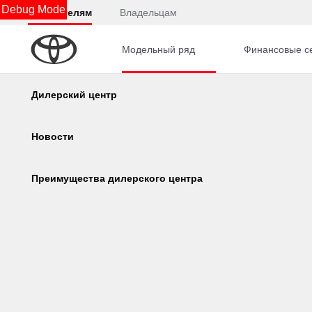
Debug Mode
Покупателям
Владельцам
Модельный ряд
Финансовые с
Главная
Автомобили с пробегом
Knewstar
001
Калькулятор
Дилерский центр
Консультация по кредиту
Новости
Онлайн-одобрение
Преимущества дилерского центра
Corolla
Camry
Обзор раздела