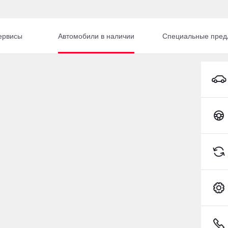
ервисы
Автомобили в наличии
Специальные пред
Knewstar 001 Внедорожник Бензин 2,0 л 238 л.с. АКПП
Toyota C-HR