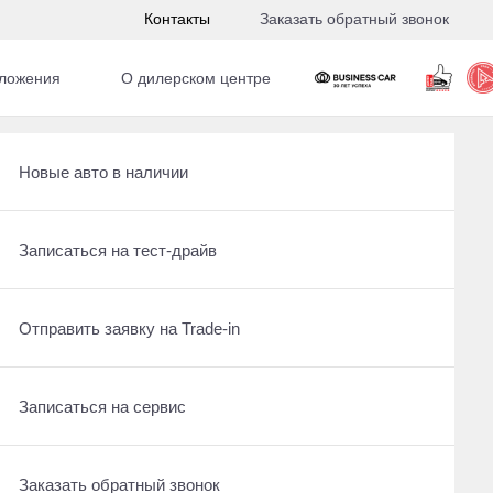
Контакты
Заказать обратный звонок
ложения
О дилерском центре
Получить консультацию по кредиту
Рассчитать кредит
Новые авто в наличии
Отправить заявку на Трейд-ин
Записаться на сервис
Записаться на тест-драйв
Записаться на сервис
Отправить заявку на Трейд-ин
Отправить заявку на Trade-in
Заказать обратный звонок
Заказать обратный звонок
Записаться на сервис
Заказать обратный звонок