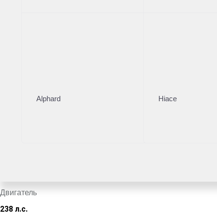
от 42 431 ₽/месяц
Тойота Центр Каширский
·
+7 (499) 283-02-67
Поделиться
Комплектация
Цвет кузова
Alphard
Hiace
Черный
VIN
*************2512
Кузов
Внедорожник
Двигатель
238 л.с.