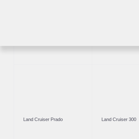
RAV4
Highlander
2025
·
3 319 км
Knewstar 001 2025
Land Cruiser Prado
Land Cruiser 300
3 349 000 ₽