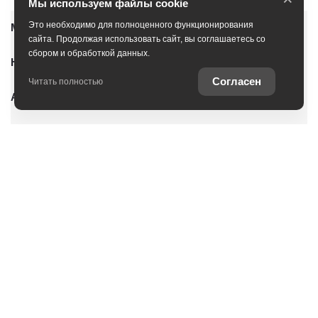
Мы используем файлы cookie
Это необходимо для полноценного функционирования
Модельный ряд
сайта. Продолжая использовать сайт, вы соглашаетесь со
сбором и обработкой данных.
Новые автомобили
Согласен
Читать полностью
Автомобили с пробегом
Условия покупки
Владельцам
О дилерском центре
Специальные предложения
Оцените ваш автомобиль
Консультация по кредиту