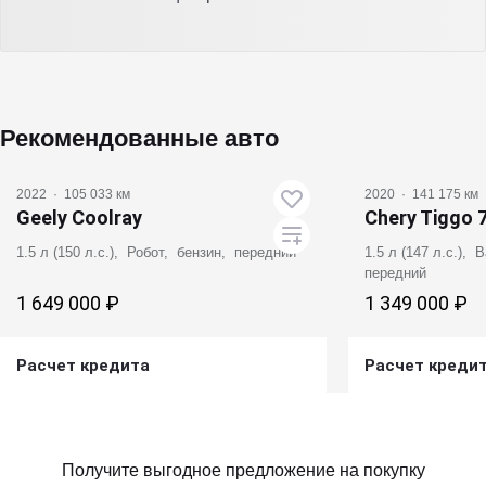
Рекомендованные авто
2022
·
105 033 км
2020
·
141 175 км
Geely Coolray
Chery Tiggo 
1.5 л (150 л.с.), Робот, бензин, передний
1.5 л (147 л.с.),
передний
1 649 000 ₽
1 349 000 ₽
Расчет кредита
Расчет креди
Получить предложение
Получит
Получите выгодное предложение на покупку