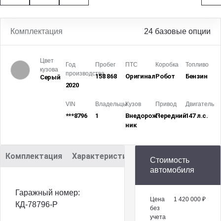
Комплектация
24 базовые опции
Цвет
Год
Пробег
ПТС
Коробка
Топливо
кузова
производства
158 868
Оригинал
Робот
Бензин
Серый
2020
VIN
Владельцы
Кузов
Привод
Двигатель
***8796
1
Внедорож­
Передний
147 л.с.
ник
Комплектация
Характеристики
Описание
Стоимость
автомобиля
Гаражный номер:
Цена
1 420 000 ₽
КД-78796-Р
без
учета