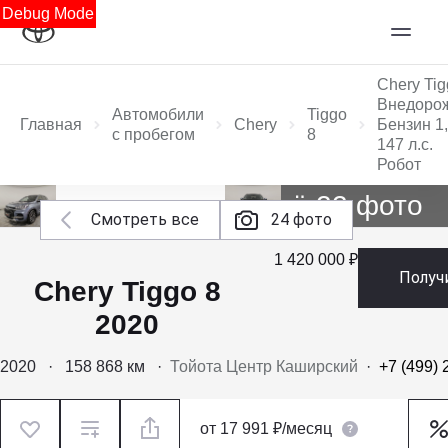
Debug Mode
Chery Tig
Внедоро
Автомобили
Tiggo
Главная
Chery
Бензин 1,
с пробегом
8
147 л.с.
Робот
Ещё 22 фото
Смотреть все
24 фото
1 420 000 ₽
Получ
Chery Tiggo 8
2020
2020
·
158 868 км
·
Тойота Центр Каширский
·
+7 (499) 
от
17 991 ₽/месяц