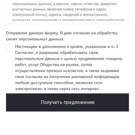
персональных данных, а именно: имени, отчества, фамилии,
контактных данных (включая номер телефона и адрес
электронной почты), адреса, сведений о впечатлениях,
интересах, предпочтениях к автомобилю(-ям) и товарам/услугам,
IP-адреса, сведений об устройстве, операционной системы
устройства и модели мобильного телефона посетителя сайта,
Отправляя данную форму, Я даю согласие на обработку
уникального идентификатора посетителя сайта,
своих персональных данных.
предпочтительного времени и способа для контакта, истории
Настоящим в дополнение к целям, указанным в п. 3
контактов.
Согласия, я разрешаю обрабатывать свои
2. Под обработкой персональных данных понимаются
персональные данные с целью продвижения товаров,
следующие действия: сбор, запись, систематизация,
работ, услуг Общества на рынке, путем
накопление, хранение, уточнение (обновление, изменение),
осуществления прямых контактов, а также выражаю
извлечение, использование, передача (предоставление, доступ),
свое согласие на получение рекламной информации
блокирование, удаление, уничтожение персональных данных.
любым доступным способом, включая сети
Общество обрабатывает персональные данные
электросвязи, а также через сеть интернет.
с использованием средств автоматизации.
3. Целью обработки персональных данных является
Получить предложение
осуществление взаимодействия Общества с посетителями
и пользователями сайта.
4. Я даю согласие на передачу моих персональных данных
третьим лицам, перечень которых размещен на сайте в разделе
«Юридическая информация».