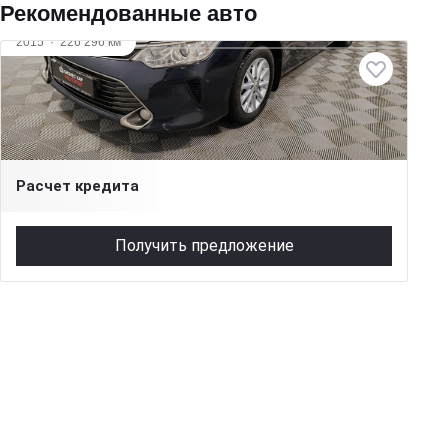
Рекомендованные авто
2015
·
226 296 км
Toyota Camry
2 л (150 л.с.), АКПП, бензин, передний
1 549 000 ₽
Расчет кредита
Получить предложение