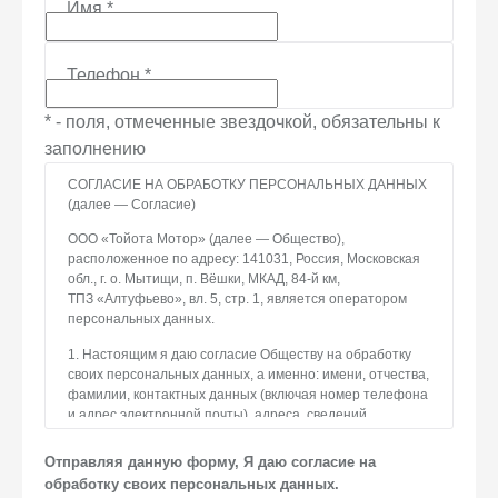
Имя
*
Телефон
*
* - поля, отмеченные звездочкой, обязательны к
заполнению
СОГЛАСИЕ НА ОБРАБОТКУ ПЕРСОНАЛЬНЫХ ДАННЫХ
(далее — Согласие)
ООО «Тойота Мотор» (далее — Общество),
расположенное по адресу: 141031, Россия, Московская
обл., г. о. Мытищи, п. Вёшки, МКАД, 84-й км,
ТПЗ «Алтуфьево», вл. 5, стр. 1, является оператором
персональных данных.
1. Настоящим я даю согласие Обществу на обработку
своих персональных данных, а именно: имени, отчества,
фамилии, контактных данных (включая номер телефона
и адрес электронной почты), адреса, сведений
о впечатлениях, интересах, предпочтениях
к автомобилю(-ям) и товарам/услугам, IP-адреса, сведений
Отправляя данную форму, Я даю согласие на
об устройстве, операционной системы устройства
обработку своих персональных данных.
и модели мобильного телефона посетителя сайта,