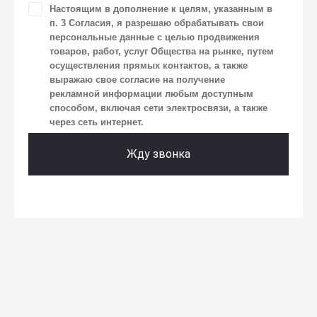
Настоящим в дополнение к целям, указанным в
уникального идентификатора посетителя сайта,
п. 3 Согласия, я разрешаю обрабатывать свои
предпочтительного времени и способа для контакта,
истории контактов.
персональные данные с целью продвижения
товаров, работ, услуг Общества на рынке, путем
2. Под обработкой персональных данных понимаются
осуществления прямых контактов, а также
следующие действия: сбор, запись, систематизация,
выражаю свое согласие на получение
накопление, хранение, уточнение (обновление,
рекламной информации любым доступным
изменение), извлечение, использование, передача
способом, включая сети электросвязи, а также
(предоставление, доступ), блокирование, удаление,
через сеть интернет.
уничтожение персональных данных. Общество
обрабатывает персональные данные с использованием
средств автоматизации.
Жду звонка
3. Целью обработки персональных данных является
осуществление взаимодействия Общества
с посетителями и пользователями сайта.
4. Я даю согласие на передачу моих персональных
данных третьим лицам, перечень которых размещен
на сайте в разделе «Юридическая информация».
5. Данное Согласие действует до момента достижения
цели обработки, указанной в настоящем Согласии.
Я осведомлен, что Общество будет обрабатывать данные
только в случае, если это необходимо для определенной
цели, и может запросить, чтобы я продлил срок действия