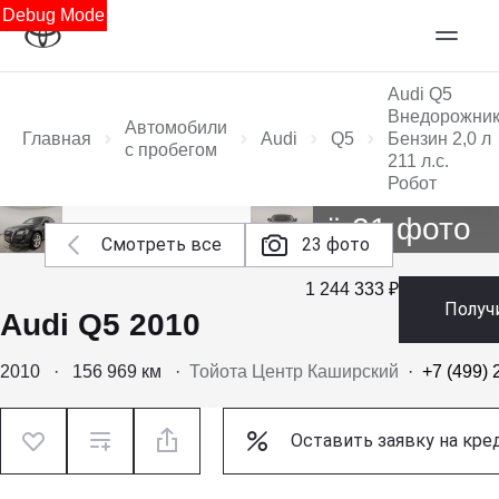
Debug Mode
Audi Q5
Внедорожни
Автомобили
Главная
Audi
Q5
Бензин 2,0 л
с пробегом
211 л.с.
Робот
Ещё 21 фото
Смотреть все
23 фото
1 244 333 ₽
Получ
Audi Q5 2010
2010
·
156 969 км
·
Тойота Центр Каширский
·
+7 (499) 
Оставить заявку на кре