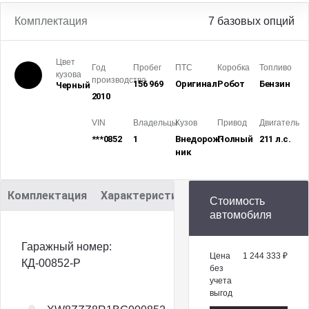
Комплектация
7 базовых опций
Цвет
Год
Пробег
ПТС
Коробка
Топливо
кузова
производства
156 969
Оригинал
Робот
Бензин
Черный
2010
VIN
Владельцы
Кузов
Привод
Двигатель
***0852
1
Внедорож­
Полный
211 л.с.
ник
Комплектация
Характеристики
Описание
Стоимость
автомобиля
Гаражный номер:
Цена
1 244 333 ₽
КД-00852-P
без
учета
выгод