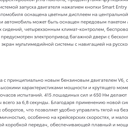
системой запуска двигателя нажатием кнопки Smart Entry 
томобиля оснащена цветным дисплеем на центральной к
ии автомобиль может быть оснащен передовым пакетом а
х сидений, четырехзонным климат-контролем, беспрово
 предусмотрен электропривод багажной двери с беско
экран мультимедийной системы с навигацией на русском
пна с принципиально новым бензиновым двигателем V6,
высокими характеристиками мощности и крутящего моме
очасов испытаний. 415 лошадиных сил и 650 Нм делают 
/ч всего за 6,8 секунды. Благодаря применению новой с
 оборотов, что позволяет удобно управлять тягой на бе
омичностью, особенно на крейсерских скоростях, и мал
той коробкой передач, обеспечивающей плавный и мощ