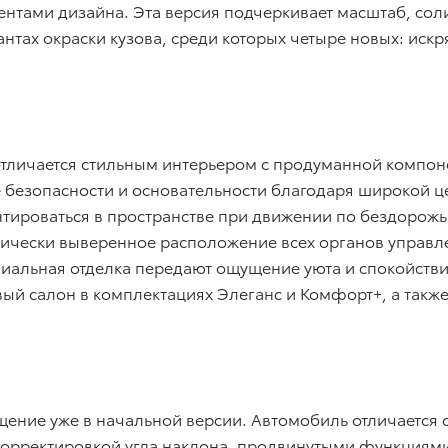
тами дизайна. Эта версия подчеркивает масштаб, соли
антах окраски кузова, среди которых четыре новых: иск
тличается стильным интерьером с продуманной компон
е безопасности и основательности благодаря широкой 
тироваться в пространстве при движении по бездорожь
мически выверенное расположение всех органов управле
иальная отделка передают ощущение уюта и спокойстви
ый салон в комплектациях Элеганс и Комфорт+, а также
нащение уже в начальной версии. Автомобиль отличаетс
корректировкой угла наклона, продвинутыми функциями T