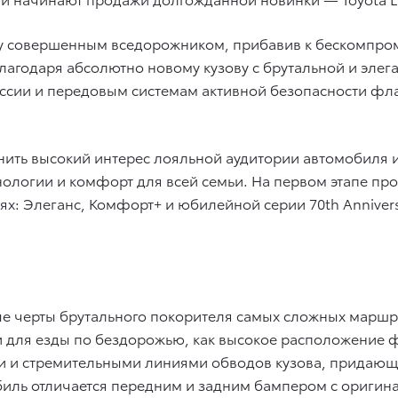
у совершенным вседорожником, прибавив к бескомпро
Благодаря абсолютно новому кузову с брутальной и эл
сии и передовым системам активной безопасности фла
нить высокий интерес лояльной аудитории автомобиля 
нологии и комфорт для всей семьи. На первом этапе пр
х: Элеганс, Комфорт+ и юбилейной серии 70th Anniversa
е черты брутального покорителя самых сложных маршр
и для езды по бездорожью, как высокое расположение ф
ми и стремительными линиями обводов кузова, придающ
мобиль отличается передним и задним бампером с ориг