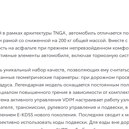
 в рамках архитектуры TNGA, автомобиль отличается 
 и рамой со сниженной на 200 кг общей массой. Вместе 
сть на асфальте при прежнем непревзойденном комфор
ктивные элементы автомобиля, включая тормозную сист
весь уникальный набор качеств, позволяющих ему счита
манные геометрические параметры: при дорожном просве
5 градуса. Легендарная модель оснащается постоянным 
иалом повышенного трения в зависимости от комплекта
тема активного управления VDIM настраивает работу уз
ателя, трансмиссии, рулевого управления и подвески, в
ением E-KDSS нового поколения. Последняя сводит к м
ективно использовать ходы подвески. Для езды вне дор