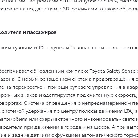
ct с новыми настройками AUTO и «Глубокий снег», сис
пространства под днищем и 3D-режимами, а также обно
водителя и пассажиров
тким кузовом и 10 подушкам безопасности новое покол
беспечивает обновленный комплекс Toyota Safety Sense
азона. С новым оснащением система предотвращения 
е на перекрестке и помощи рулевого управления в ава
орожных знаков и адаптируется под считанную скорость,
поворотах. Система оповещения о непреднамеренном пе
системой удержания по центру полосы движения LTA, а
втомобиля или фары встречного и «зонировать» свето
 водителя при движении в городе и на шоссе. А при вып
ие и задние датчики с функцией автоматического торм