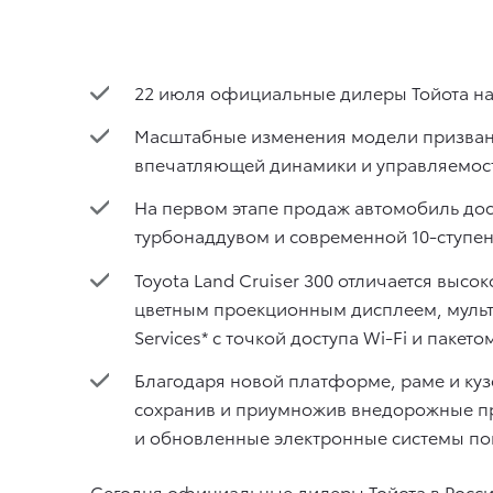
22 июля официальные дилеры Тойота нач
Масштабные изменения модели призваны
впечатляющей динамики и управляемост
На первом этапе продаж автомобиль до
турбонаддувом и современной 10-ступе
Toyota Land Cruiser 300 отличается выс
цветным проекционным дисплеем, мульти
Services* с точкой доступа Wi-Fi и пакет
Благодаря новой платформе, раме и куз
сохранив и приумножив внедорожные п
и обновленные электронные системы п
Сегодня официальные дилеры Тойота в Росси