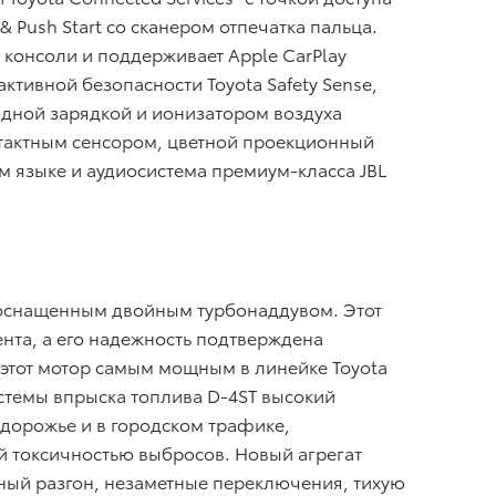
& Push Start со сканером отпечатка пальца.
онсоли и поддерживает Apple CarPlay
ктивной безопасности Toyota Safety Sense,
дной зарядкой и ионизатором воздуха
нтактным сенсором, цветной проекционный
 языке и аудиосистема премиум-класса JBL
 оснащенным двойным турбонаддувом. Этот
нта, а его надежность подтверждена
этот мотор самым мощным в линейке Toyota
истемы впрыска топлива D-4ST высокий
здорожье и в городском трафике,
ой токсичностью выбросов. Новый агрегат
ный разгон, незаметные переключения, тихую