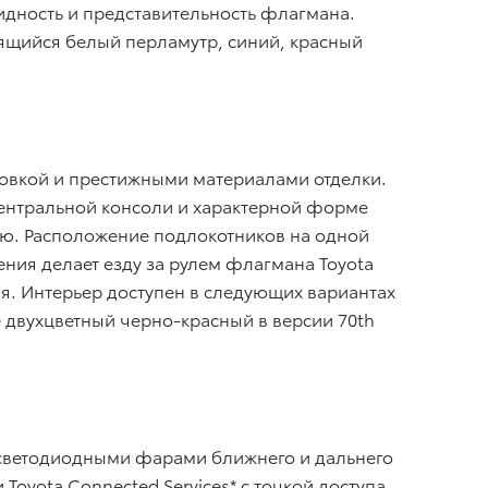
дность и представительность флагмана.
рящийся белый перламутр, синий, красный
овкой и престижными материалами отделки.
центральной консоли и характерной форме
ю. Расположение подлокотников на одной
ния делает езду за рулем флагмана Toyota
я. Интерьер доступен в следующих вариантах
 двухцветный черно-красный в версии 70th
я светодиодными фарами ближнего и дальнего
oyota Connected Services* с точкой доступа