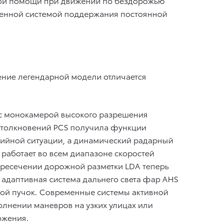
темой помощи при движении по бездорожью
вленной системой поддержания постоянной
ение легендарной модели отличается
 с монокамерой высокого разрешения
столкновений PCS получила функции
рийной ситуации, а динамический радарный
 работает во всем диапазоне скоростей
ресечении дорожной разметки LDA теперь
 адаптивная система дальнего света фар AHS
вой пучок. Современные системы активной
олнении маневров на узких улицах или
ожения.