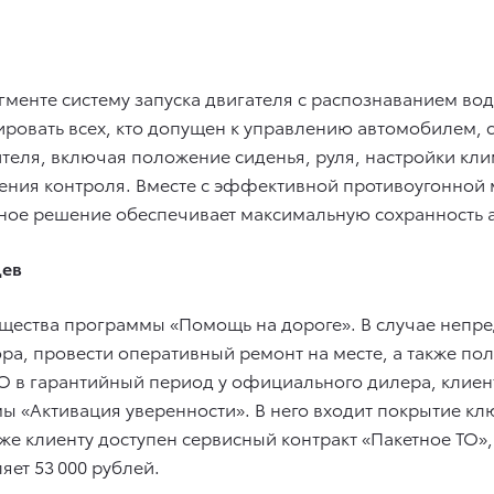
егменте систему запуска двигателя с распознаванием вод
ровать всех, кто допущен к управлению автомобилем, со
ителя, включая положение сиденья, руля, настройки кл
дения контроля. Вместе с эффективной противоугонной
ое решение обеспечивает максимальную сохранность а
цев
ества программы «Помощь на дороге». В случае непре
ора, провести оперативный ремонт на месте, а также п
О в гарантийный период у официального дилера, клиен
ы «Активация уверенности». В него входит покрытие кл
кже клиенту доступен сервисный контракт «Пакетное ТО»
яет 53 000 рублей.