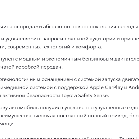
инают продажи абсолютно нового поколения легенды — 
 удовлетворить запросы лояльной аудитории и привлеч
и, современных технологий и комфорта.
ступен с мощным и экономичным бензиновым двигателе
нчатой коробкой передач.
окотехнологичным оснащением c системой запуска двигат
медийной системой с поддержкой Apple CarPlay и Andr
ом активной безопасности Toyota Safety Sense.
ову автомобиль получил существенно улучшенные ездов
реимущества, включая постоянный полный привод, бл
омощи.
и начинают продажи долгожданной новинки — Toyota La