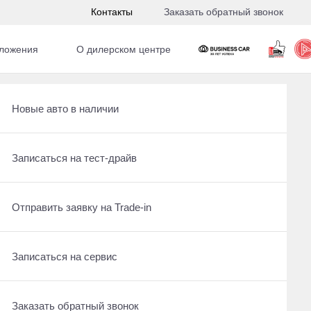
Контакты
Заказать обратный звонок
ложения
О дилерском центре
Получить консультацию по кредиту
Рассчитать кредит
Новые авто в наличии
ом
Отправить заявку на Трейд-ин
Записаться на сервис
Записаться на тест-драйв
Записаться на сервис
Отправить заявку на Трейд-ин
Отправить заявку на Trade-in
о не найдено
обуйте еще раз
Заказать обратный звонок
Заказать обратный звонок
Записаться на сервис
ы
Заказать обратный звонок