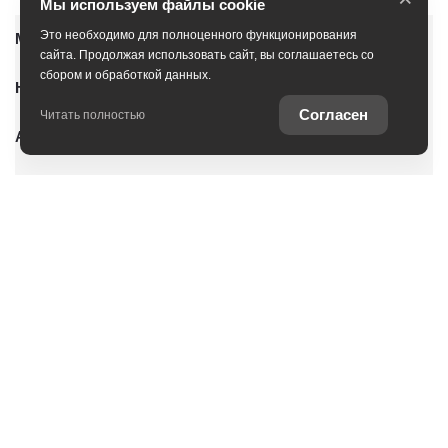
Мы используем файлы cookie
Это необходимо для полноценного функционирования
Модельный ряд
сайта. Продолжая использовать сайт, вы соглашаетесь со
сбором и обработкой данных.
Новые автомобили
Согласен
Читать полностью
Автомобили с пробегом
Условия покупки
Владельцам
О дилерском центре
Специальные предложения
Оцените ваш автомобиль
Консультация по кредиту