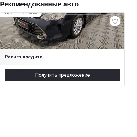
Рекомендованные авто
2015
·
226 296 км
Toyota Camry
2 л (150 л.с.), АКПП, бензин, передний
1 549 000 ₽
Расчет кредита
Получить предложение