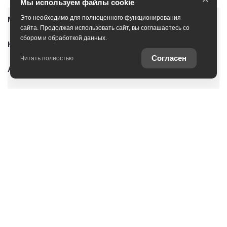
Мы используем файлы cookie
Это необходимо для полноценного функционирования
Модельный ряд
сайта. Продолжая использовать сайт, вы соглашаетесь со
сбором и обработкой данных.
Новые автомобили
Согласен
Читать полностью
Автомобили с пробегом
Условия покупки
Владельцам
О дилерском центре
Специальные предложения
Оцените ваш автомобиль
Консультация по кредиту