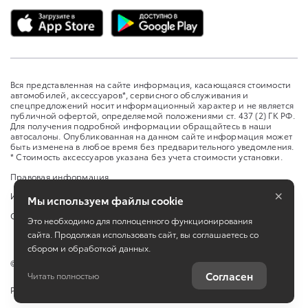
Вся представленная на сайте информация, касающаяся стоимости
автомобилей, аксессуаров*, сервисного обслуживания и
спецпредложений носит информационный характер и не является
публичной офертой, определяемой положениями ст. 437 (2) ГК РФ.
Для получения подробной информации обращайтесь в наши
автосалоны. Опубликованная на данном сайте информация может
быть изменена в любое время без предварительного уведомления.
* Стоимость аксессуаров указана без учета стоимости установки.
Правовая информация
×
Изменить настройку cookies
Мы используем файлы cookie
Сбросить cookie
Это необходимо для полноценного функционирования
сайта. Продолжая использовать сайт, вы соглашаетесь со
сбором и обработкой данных.
©
2026
Тойота Бизнес Кар
Согласен
Читать полностью
Работает на технологиях
TradeDealer